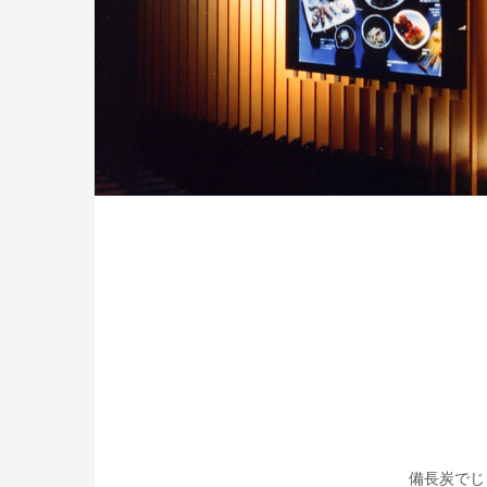
備長炭でじ