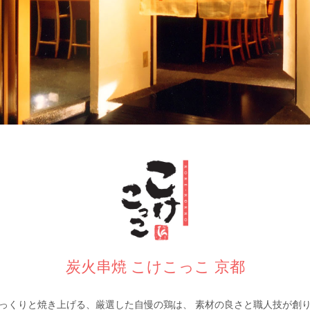
炭火串焼 こけこっこ 京都
っくりと焼き上げる、厳選した自慢の鶏は、 素材の良さと職人技が創