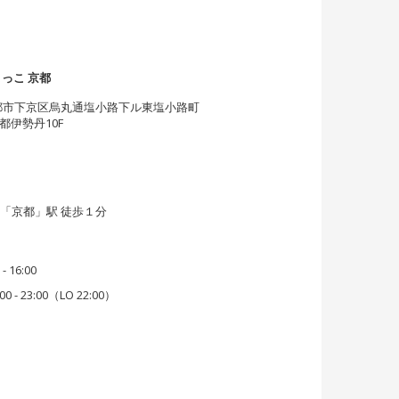
こっこ 京都
5 京都市下京区烏丸通塩小路下ル東塩小路町
都伊勢丹10F
約
線「京都」駅 徒歩１分
 - 16:00
00 - 23:00（LO 22:00）